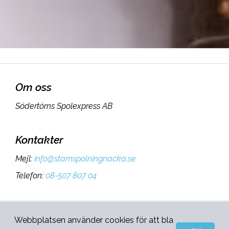
Om oss
Södertörns Spolexpress AB
Kontakter
Mejl
:
info@stamspolningnacka.se
Telefon
:
08-507 807 04
Sidan ägs och administreras
Webbplatsen använder cookies för att bla
Integritetspolicy
&